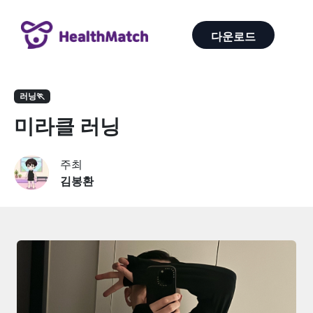
다운로드
러닝🏃
미라클 러닝
주최
김봉환