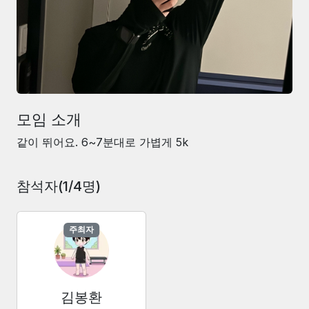
모임 소개
같이 뛰어요. 6~7분대로 가볍게 5k
참석자(
1
/
4
명)
주최자
김봉환